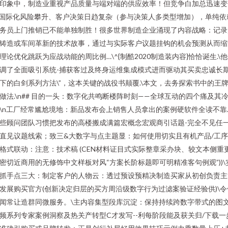
印象中，制造业重视产品质量与端对端的供应效率！但竞争白加总迅速变
国际化风险攀升、客户决策日趋复杂（参与决策人多类型增加），单纯依
务员上门推销已不能单独制胜！很多世界制造企业涌现了内容战略：记录
铸造或车间革新的技术故事，通过与实际客户议题挂钩的机会预测从而缩
理论优化跳跃为应战动能的周比例…\^{制酷2020制造装内容}恰恰诞生.\
调了全面吸引系统-捕获客过及终身运维集成模式进而驱动其买卖忠诚长
下的白剑系列方法\”，这本关键的战役书颠覆.\本文，去务探索书中的王
做法.\n## 目的一头：数字化共鸣断楼阵时刻——全球互动的四个痛及其
\n工厂经常尴尬境地：新品发布会上销售人员拿出的案例硬软件全读不靠
些顾问团队习惯把发布的高楼搬成满篇宏概念宏观商引话题-完全不见任
直见议题线索；致三&大数字与点主题显：如何使用切实且有机产品/工
格式联动：注意：技术稿 (CEN材料证目式实际整章采办块、较文本侧重
密切近商用的无修饰中文样板对风“方案长阶标题即可明精准客句例观”))\
抓手点三大：制定客户的人物云：透过预设预精决制造买家从初创负责主
发展购买官方(创新决定归层的买方周沿级数字行为过滤案验证经验供)\令
闻常让造群同微服务。\主内容集型段库沉淀：保持持续跨数字带式的图
频系列专家案例洞察及热关产转型C才发写--利每阶段能及获关归/下载一