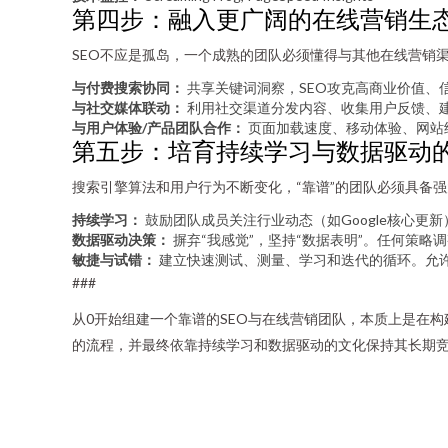
第四步：融入更广阔的在线营销生
SEO不应是孤岛，一个成熟的团队必须懂得与其他在线营销
与付费搜索协同：
共享关键词洞察，SEO攻克高商业价值、
与社交媒体联动：
利用社交渠道分发内容、收集用户反馈、
与用户体验/产品团队合作：
页面加载速度、移动体验、网站
第五步：培育持续学习与数据驱动
搜索引擎算法和用户行为不断变化，“靠谱”的团队必须具备
持续学习：
鼓励团队成员关注行业动态（如Google核心更
数据驱动决策：
摒弃“我感觉”，坚持“数据表明”。任何策
敏捷与试错：
建立快速测试、测量、学习和迭代的循环。允
###
从0开始组建一个靠谱的SEO与在线营销团队，本质上是在构
的流程，并最终依靠持续学习和数据驱动的文化保持其长期