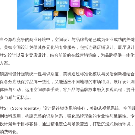
当今激烈竞争的商业环境中，空间设计与品牌营销已成为企业成功的关键
。美御空间设计凭借其多元化的专业服务，包括连锁店铺设计、展厅设计
牌SI设计以及专卖店设计，结合前沿的在线营销策略，为品牌提供一体化
方案。
锁店铺设计强调统一性与识别度，美御通过标准化模块与灵活创新相结合
保各分店既保持品牌一致性，又能适应不同地域的市场特点。展厅设计则
体验与互动，运用空间叙事手法，将产品与品牌故事融入参观流程，提升
参与感与记忆点。
牌SI（Store Identity）设计是连锁体系的核心，美御从视觉系统、空间
到物料应用，构建完整的识别体系，强化品牌形象的专业性与延展性。专
设计聚焦于目标客群，通过精准定位与场景营造，打造沉浸式购物环境，
消费转化。